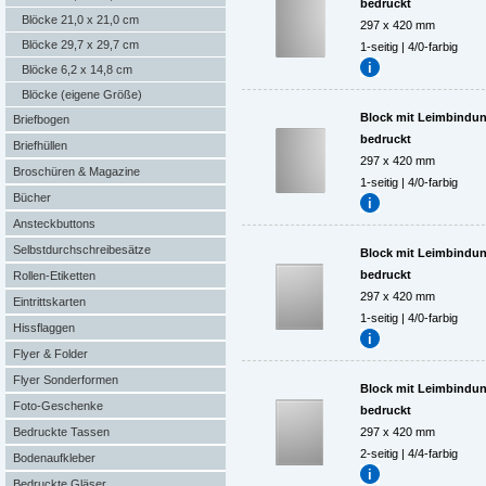
bedruckt
Blöcke 21,0 x 21,0 cm
297 x 420 mm
Blöcke 29,7 x 29,7 cm
1-seitig | 4/0-farbig
Blöcke 6,2 x 14,8 cm
Blöcke (eigene Größe)
Block mit Leimbindung,
Briefbogen
bedruckt
Briefhüllen
297 x 420 mm
Broschüren & Magazine
1-seitig | 4/0-farbig
Bücher
Ansteckbuttons
Selbstdurchschreibesätze
Block mit Leimbindung,
bedruckt
Rollen-Etiketten
297 x 420 mm
Eintrittskarten
1-seitig | 4/0-farbig
Hissflaggen
Flyer & Folder
Flyer Sonderformen
Block mit Leimbindung,
Foto-Geschenke
bedruckt
Bedruckte Tassen
297 x 420 mm
2-seitig | 4/4-farbig
Bodenaufkleber
Bedruckte Gläser