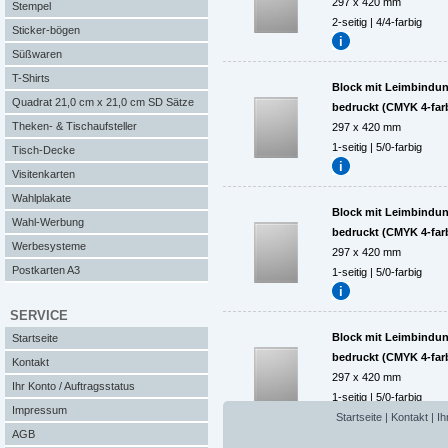
297 x 420 mm
Stempel
2-seitig | 4/4-farbig
Sticker-bögen
Süßwaren
T-Shirts
Block mit Leimbindung,
Quadrat 21,0 cm x 21,0 cm SD Sätze
bedruckt (CMYK 4-far
Theken- & Tischaufsteller
297 x 420 mm
1-seitig | 5/0-farbig
Tisch-Decke
Visitenkarten
Wahlplakate
Block mit Leimbindung,
Wahl-Werbung
bedruckt (CMYK 4-far
Werbesysteme
297 x 420 mm
Postkarten A3
1-seitig | 5/0-farbig
SERVICE
Block mit Leimbindung,
Startseite
bedruckt (CMYK 4-far
Kontakt
297 x 420 mm
Ihr Konto / Auftragsstatus
1-seitig | 5/0-farbig
Impressum
Startseite
|
Kontakt
|
Ih
AGB