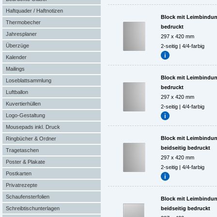
Haftquader / Haftnotizen
Block mit Leimbindung,
Thermobecher
bedruckt
Jahresplaner
297 x 420 mm
Überzüge
2-seitig | 4/4-farbig
Kalender
Mailings
Block mit Leimbindung,
Loseblattsammlung
bedruckt
Luftballon
297 x 420 mm
Kuvertierhüllen
2-seitig | 4/4-farbig
Logo-Gestaltung
Mousepads inkl. Druck
Block mit Leimbindung,
Ringbücher & Ordner
beidseitig bedruckt
Tragetaschen
297 x 420 mm
Poster & Plakate
2-seitig | 4/4-farbig
Postkarten
Privatrezepte
Schaufensterfolien
Block mit Leimbindung,
Schreibtischunterlagen
beidseitig bedruckt