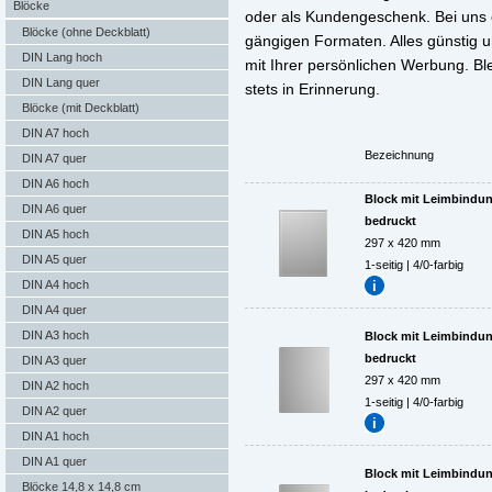
Blöcke
oder als Kundengeschenk. Bei uns 
Blöcke (ohne Deckblatt)
gängigen Formaten. Alles günstig un
DIN Lang hoch
mit Ihrer persönlichen Werbung. Bl
DIN Lang quer
stets in Erinnerung.
Blöcke (mit Deckblatt)
DIN A7 hoch
Bezeichnung
DIN A7 quer
DIN A6 hoch
Block mit Leimbindung,
DIN A6 quer
bedruckt
DIN A5 hoch
297 x 420 mm
DIN A5 quer
1-seitig | 4/0-farbig
DIN A4 hoch
DIN A4 quer
DIN A3 hoch
Block mit Leimbindung,
bedruckt
DIN A3 quer
297 x 420 mm
DIN A2 hoch
1-seitig | 4/0-farbig
DIN A2 quer
DIN A1 hoch
DIN A1 quer
Block mit Leimbindung,
Blöcke 14,8 x 14,8 cm